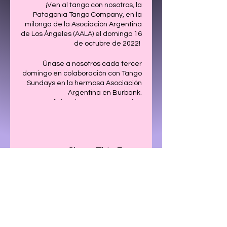
¡Ven al tango con nosotros, la
Patagonia Tango Company, en la
milonga de la Asociación Argentina
de Los Ángeles (AALA) el domingo 16
de octubre de 2022!
Únase a nosotros cada tercer
domingo en colaboración con Tango
Sundays en la hermosa Asociación
Argentina en Burbank.
Una tradicional sorpresa argentina
te espera cada semana.
Anfitriones: Óscar Romina Tango
Lugar: 2100 N Glenoaks Blvd,
Share This Event
Burbank, CA 91504
19:00 Clase de Tango
8 PM Comienza la Milonga
22:00 Actuación de Ache Rey
¡Te esperamos para compartir una
CONTÁCTENOS
hermosa noche llena de sorpresas!